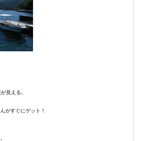
根が見える。
。
ゃんがすぐにゲット！
た。