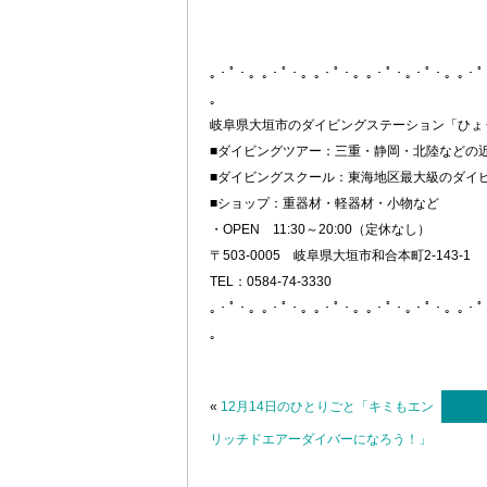
｡・ﾟ・。｡・ﾟ・。｡・ﾟ・。｡・ﾟ・｡・ﾟ・。｡・
。
岐阜県大垣市のダイビングステーション「ひょ
■ダイビングツアー：三重・静岡・北陸などの
■ダイビングスクール：東海地区最大級のダイ
■ショップ：重器材・軽器材・小物など
・OPEN 11:30～20:00（定休なし）
〒503-0005 岐阜県大垣市和合本町2-143-1
TEL：0584-74-3330
｡・ﾟ・。｡・ﾟ・。｡・ﾟ・。｡・ﾟ・｡・ﾟ・。｡・
。
«
12月14日のひとりごと「キミもエン
リッチドエアーダイバーになろう！」