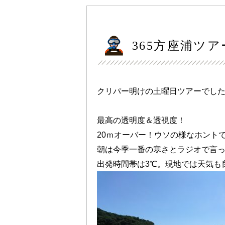
365方座浦ツア
クリパー明けの土曜日ツアーでし
最高の透明度＆透視度！
20ｍオーバー！ウソの様なホント
朝は今季一番の寒さとラジオで言
出発時間帯は3℃。現地では天気も