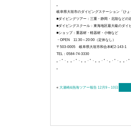
。
岐阜県大垣市のダイビングステーション「ひょ
■ダイビングツアー：三重・静岡・北陸などの
■ダイビングスクール：東海地区最大級のダイ
■ショップ：重器材・軽器材・小物など
・OPEN 11:30～20:00（定休なし）
〒503-0005 岐阜県大垣市和合本町2-143-1
TEL：0584-74-3330
｡・ﾟ・。｡・ﾟ・。｡・ﾟ・。｡・ﾟ・｡・ﾟ・。｡・
。
«
大瀬崎&熱海ツアー報告 12月9～10日