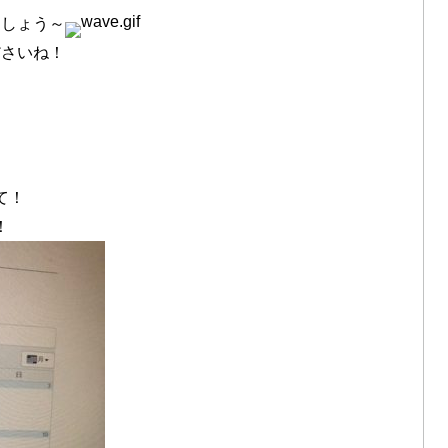
ましょう～
ださいね！
て！
！