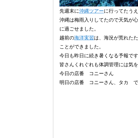
先週末に
沖縄ツアー
に行ってたう
沖縄は梅雨入りしてたので天気が
に過ごせました。
越前の
海洋実習
は、海況が荒れた
ことができました。
今日も昨日に続き暑くなる予報で
皆さんくれぐれも体調管理には気
今日の店番 コニーさん
明日の店番 コニーさん、タカ 