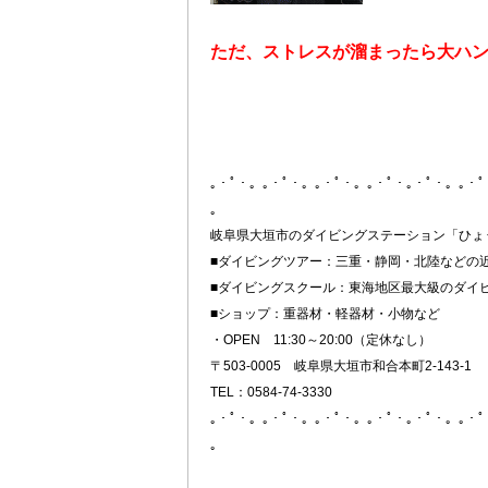
ただ、ストレスが溜まったら大ハ
｡・ﾟ・。｡・ﾟ・。｡・ﾟ・。｡・ﾟ・｡・ﾟ・。｡・
。
岐阜県大垣市のダイビングステーション「ひょ
■ダイビングツアー：三重・静岡・北陸などの
■ダイビングスクール：東海地区最大級のダイ
■ショップ：重器材・軽器材・小物など
・OPEN 11:30～20:00（定休なし）
〒503-0005 岐阜県大垣市和合本町2-143-1
TEL：0584-74-3330
｡・ﾟ・。｡・ﾟ・。｡・ﾟ・。｡・ﾟ・｡・ﾟ・。｡・
。