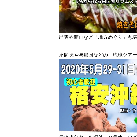
出雲や館山など「地方めぐり」も
座間味や与那国などの「琉球ツア