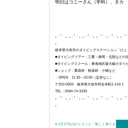
明日はコニーさん（学科）、タカ
｡・ﾟ・。｡・ﾟ・。｡・ﾟ・。｡・ﾟ・｡・ﾟ・。｡・
。
岐阜県大垣市のダイビングステーション「ひょ
■ダイビングツアー：三重・静岡・北陸などの
■ダイビングスクール：東海地区最大級のダイ
■ショップ：重器材・軽器材・小物など
・OPEN 11:30～20:00（定休なし）
〒503-0005 岐阜県大垣市和合本町2-143-1
TEL：0584-74-3330
｡・ﾟ・。｡・ﾟ・。｡・ﾟ・。｡・ﾟ・｡・ﾟ・。｡・
。
«
1月17日のひとりごと「楽しく潜りま