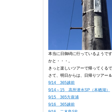
本当に日御碕に行っているようで
かと・・・。
きっと楽しいツアーで帰ってくる
さて、明日からは、日帰りツアー＆
9/14 365越前
9/14～15 高所潜水SP（本栖湖）
9/15 365方座浦
9/16 365越前
9/16 二木島SP