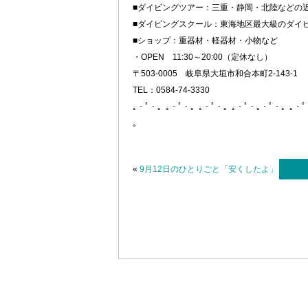
■ダイビングツアー：三重・静岡・北陸などの
■ダイビングスクール：東海地区最大級のダイ
■ショップ：重器材・軽器材・小物など
・OPEN 11:30～20:00（定休なし）
〒503-0005 岐阜県大垣市和合本町2-143-1
TEL：0584-74-3330
｡・ﾟ・。｡・ﾟ・。｡・ﾟ・。｡・ﾟ・｡・ﾟ・。｡・
。
«
9月12日のひとりごと「安くしたよ」