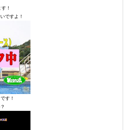
ます！
しいですよ！
フです！
か？